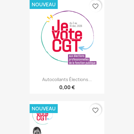
NOUVEAU
favorite_border
Autocollants Élections...
0,00 €
NOUVEAU
favorite_border