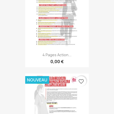
4 Pages Action...
0,00 €
NOUVEAU
favorite_border