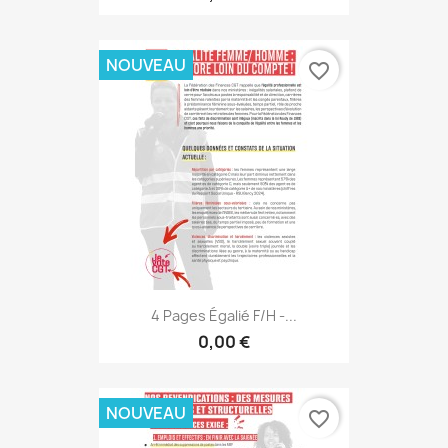
NOUVEAU
favorite_border
4 Pages Égalié F/H -...
0,00 €
NOUVEAU
favorite_border