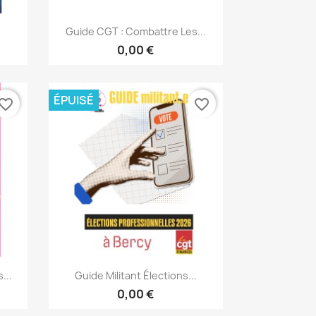
Aperçu rapide

Guide CGT : Combattre Les...
0,00 €
ÉPUISÉ
vorite_border
favorite_border
Aperçu rapide

...
Guide Militant Élections...
0,00 €