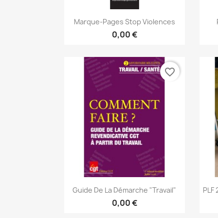
Aperçu rapide

Marque-Pages Stop Violences
0,00 €
favorite_border
Aperçu rapide

Guide De La Démarche "Travail"
PLF 
0,00 €