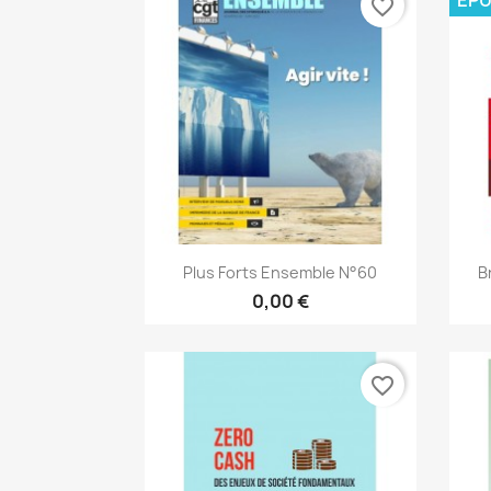
ÉPU
favorite_border
Aperçu rapide

Plus Forts Ensemble N°60
B
0,00 €
favorite_border