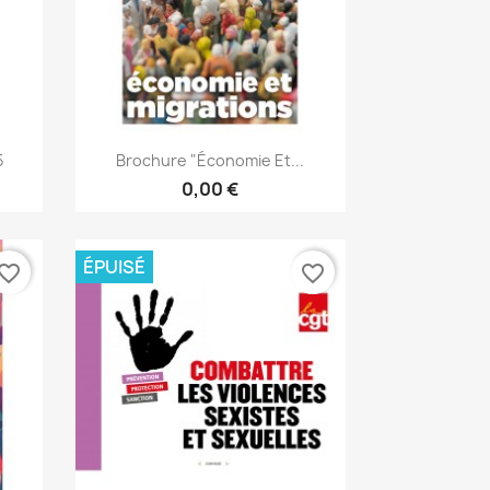
Aperçu rapide

5
Brochure "Économie Et...
0,00 €
ÉPUISÉ
vorite_border
favorite_border