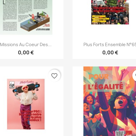
Aperçu rapide
Aperçu rapide


Missions Au Coeur Des...
Plus Forts Ensemble N°6
0,00 €
0,00 €
favorite_border
fa