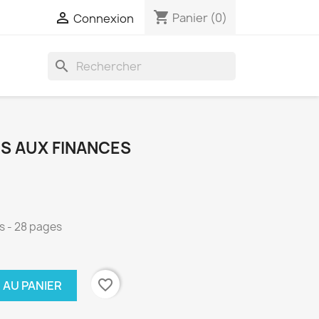
shopping_cart

Panier
(0)
Connexion
search
S AUX FINANCES
s - 28 pages
favorite_border
 AU PANIER