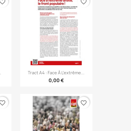
vorite_border
favorite_border
Aperçu rapide

.
Tract A4 : Face À L’extrême...
0,00 €
vorite_border
favorite_border