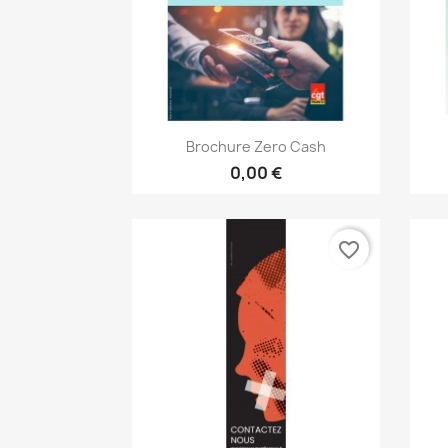
Aperçu rapide

Brochure Zero Cash
0,00 €
favorite_border