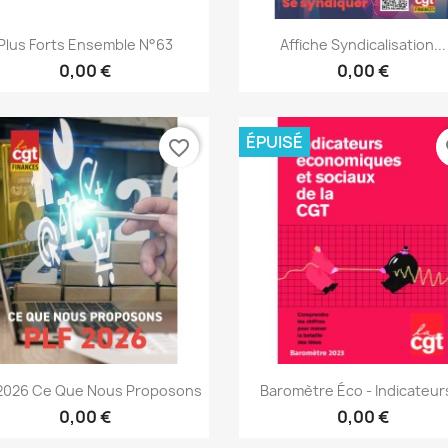
Aperçu rapide
Aperçu rapide


Plus Forts Ensemble N°63
Affiche Syndicalisation...
0,00 €
0,00 €
ÉPUISÉ
favorite_border
fa
Aperçu rapide
Aperçu rapide


2026 Ce Que Nous Proposons
Baromètre Éco - Indicateurs
0,00 €
0,00 €