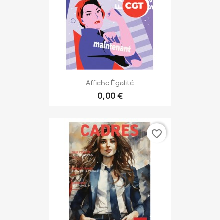
Affiche Égalité
0,00 €
favorite_border