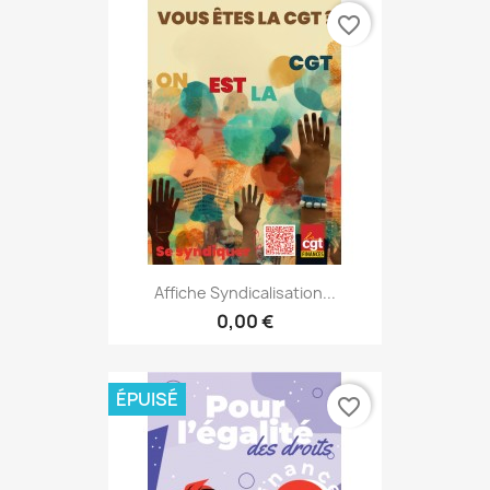
favorite_border
Affiche Syndicalisation...
0,00 €
ÉPUISÉ
favorite_border