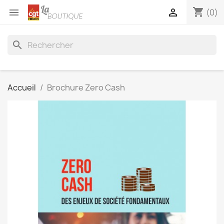
shopping_cart


(0)
search
Accueil
Brochure Zero Cash