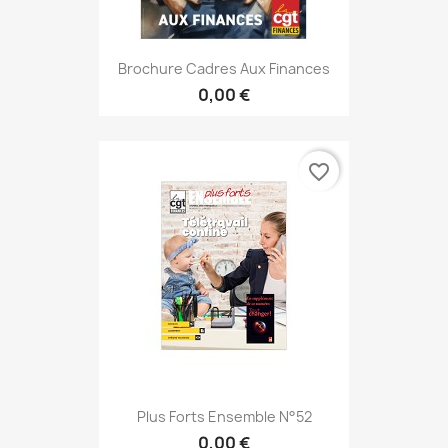
Brochure Cadres Aux Finances
0,00 €
favorite_border
Plus Forts Ensemble N°52
0,00 €