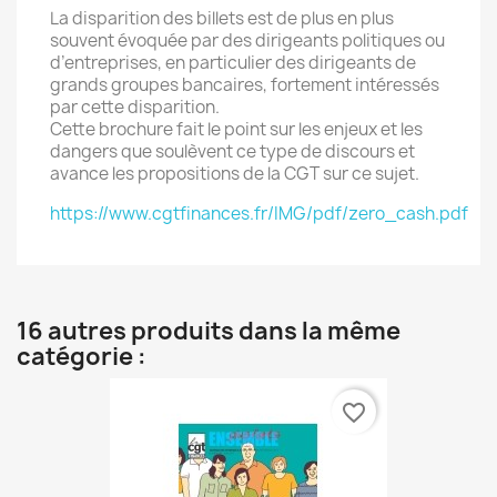
La disparition des billets est de plus en plus
souvent évoquée par des dirigeants politiques ou
d’entreprises, en particulier des dirigeants de
grands groupes bancaires, fortement intéressés
par cette disparition.
Cette brochure fait le point sur les enjeux et les
dangers que soulèvent ce type de discours et
avance les propositions de la CGT sur ce sujet.
https://www.cgtfinances.fr/IMG/pdf/zero_cash.pdf
16 autres produits dans la même
catégorie :
favorite_border