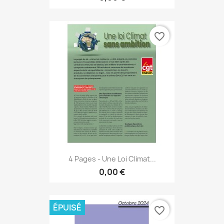
favorite_border
4 Pages - Une Loi Climat...
0,00 €
ÉPUISÉ
favorite_border