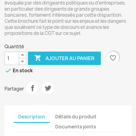
évoquée par des dirigeants politiques ou d’entreprises,
en particulier des dirigeants de grands groupes
bancaires, fortement intéressés par cette disparition.
Cette brochure fait le point sur les enjeux et les dangers
que soulèvent ce type de discours et avance les
propositions de la CGT sur ce sujet.
Quantité

favorite_border
AJOUTER AU PANIER

En stock
Partager
Description
Détails du produit
Documents joints