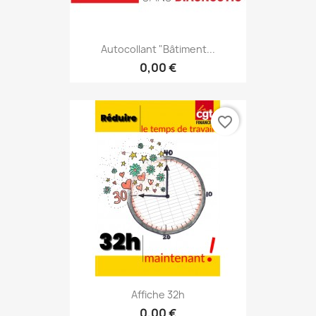
Autocollant "Bâtiment...
0,00 €
favorite_border
Affiche 32h
0,00 €