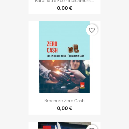
Baromètre Éco - Indicateurs...
0,00 €
favorite_border
Brochure Zero Cash
0,00 €