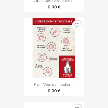
Autocollant LGBT 2024 «...
0,00 €
favorite_border
Flyer "Alerte : Infection...
0,00 €