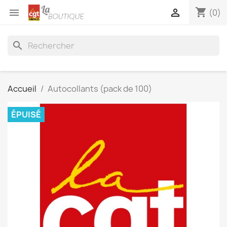
shopping_cart


(0)
search
Accueil
Autocollants (pack de 100)
ÉPUISÉ