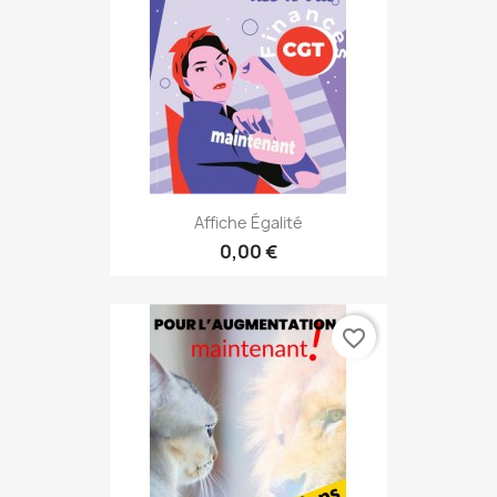
Affiche Égalité
0,00 €
favorite_border