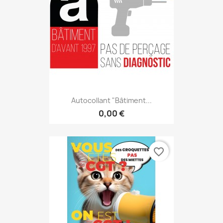
Autocollant "Bâtiment...
0,00 €
favorite_border