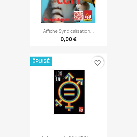
Affiche Syndicalisation...
0,00 €
ÉPUISÉ
favorite_border