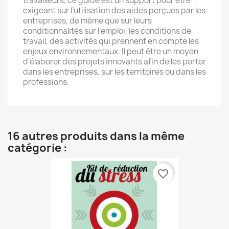
travailleurs, ce guide est un support pour être
exigeant sur l’utilisation des aides perçues par les
entreprises, de même que sur leurs
conditionnalités sur l’emploi, les conditions de
travail, des activités qui prennent en compte les
enjeux environnementaux. Il peut être un moyen
d’élaborer des projets innovants afin de les porter
dans les entreprises, sur les territoires ou dans les
professions.
16 autres produits dans la même
catégorie :
favorite_border