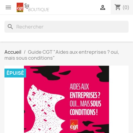
shopping_cart


(0)
search
Accueil
Guide CGT "Aides aux entreprises ? oui,
mais sous conditions"
ÉPUISÉ