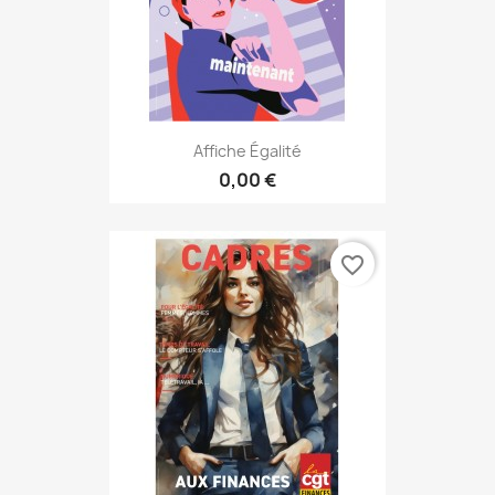
Affiche Égalité
0,00 €
favorite_border