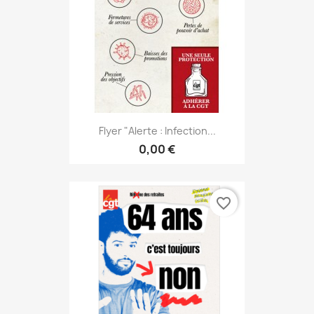
Flyer "Alerte : Infection...
0,00 €
favorite_border