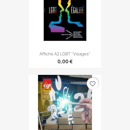
Affiche A2 LGBT "visages"
0,00 €
favorite_border